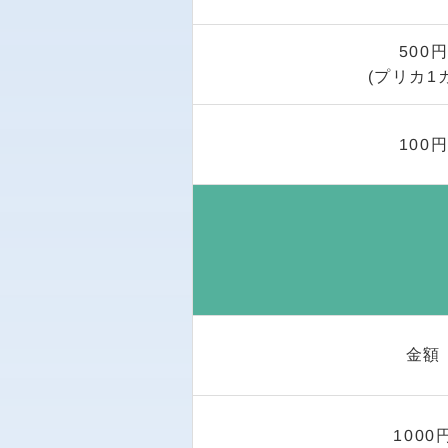
500
(プリカ1
100
金額
1000