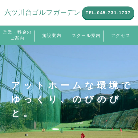
TEL.045-731-1737
TEL.045-731-1737
営業・料金のご
営業・料金の
スクール案内
スクール案内
施設案内
施設案内
アクセス
アクセス
ご案内
案内
アットホームな環境で
ゆっくり、のびのび
と。