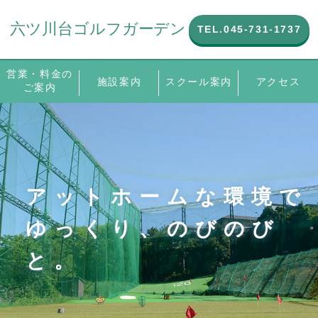
TEL.045-731-1737
TEL.045-731-1737
営業・料金のご
営業・料金の
スクール案内
スクール案内
施設案内
施設案内
アクセス
アクセス
ご案内
案内
アットホームな環境で
ゆっくり、のびのび
と。